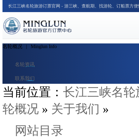
长江三峡名轮旅游订票官网 - 游三峡、查航期、找游轮、订船票方
名轮概况
| Minglun Info
名轮资讯
联系我们
当前位置：
长江三峡名轮
商务合作
轮概况
»
关于我们
»
诚聘英才
名轮概况
网站目录