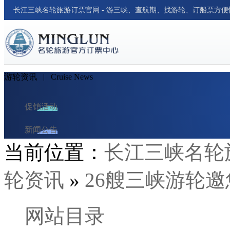
长江三峡名轮旅游订票官网 - 游三峡、查航期、找游轮、订船票方
游轮资讯
| Cruise News
促销活动
新闻公告
当前位置：
长江三峡名轮
游轮资讯
轮资讯
»
26艘三峡游轮邀
周边新闻
行业新闻
网站目录