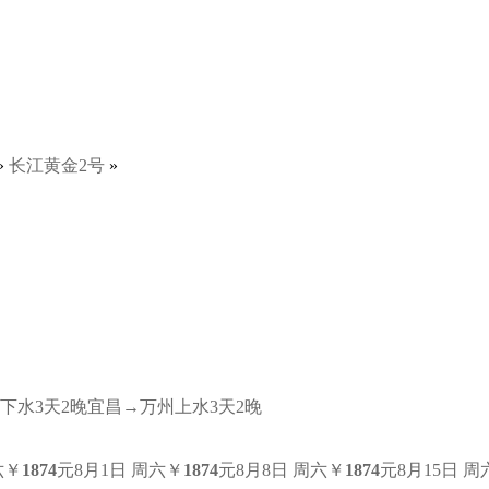
»
长江黄金2号
»
下水3天2晚
宜昌→万州
上水3天2晚
六
￥
1874
元
8月1日 周六
￥
1874
元
8月8日 周六
￥
1874
元
8月15日 周