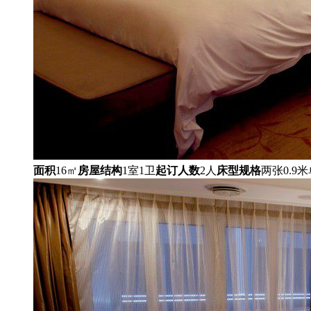
面积
16㎡
房屋结构
1室1卫
起订人数
2人
床型规格
两张0.9