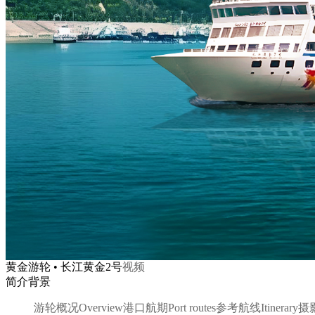
黄金游轮 • 长江黄金2号
视频
简介背景
游轮概况
Overview
港口航期
Port routes
参考航线
Itinerary
摄