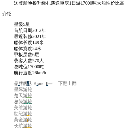
送登船晚餐
升级礼遇
送重庆1日游
17000吨大船
性价比高
介绍
星级
5
星
首航日期
2012
年
最近装修
2021
年
船体长度
149
米
船体宽度
24
米
甲板层数
6
层
载客人数
570
人
总吨位
17000
吨
航行速度
26
km/h
品牌舰队
Brand fleet
—
下翻
上翻
星际游轮
楚天游轮
总统游轮
美维游轮
世纪游轮
黄金游轮
长航游轮