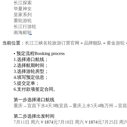
长江探索
华夏神女
皇家系列
重轮游轮
长江行游轮
南海邮轮
当前位置：
长江三峡名轮旅游订票官网
»
品牌舰队
»
黄金游轮
• 预定流程
Booking process
1.
选择港口航线；
2.
选择航期时间；
3.
选择游轮房型；
4.
填写预定信息；
5.
提交定单；
6.
支付款项签定合同。
第一步
选择港口航线
重庆→宜昌
下水4天3晚
宜昌→重庆
上水5天4晚
万州→宜昌
第二步
选择出发时间
7月11日 周六
￥
1874
元
7月18日 周六
￥
1874
元
7月25日 周