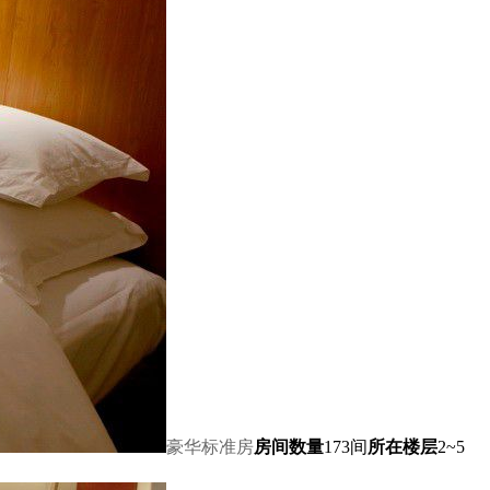
豪华标准房
房间数量
173间
所在楼层
2~5