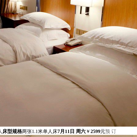
人
床型规格
两张1.1米单人床
7月11日 周六
￥
2599
元
预 订