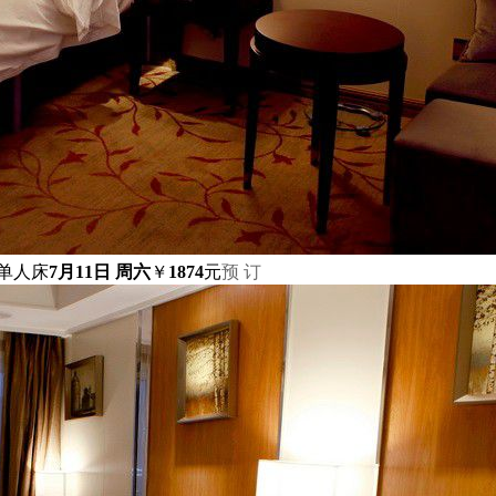
米单人床
7月11日 周六
￥
1874
元
预 订