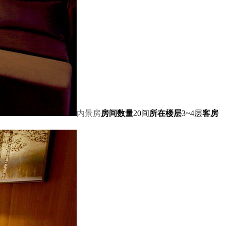
内景房
房间数量
20间
所在楼层
3~4层
客房