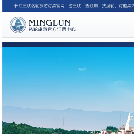
长江三峡名轮旅游订票官网 - 游三峡、查航期、找游轮、订船票