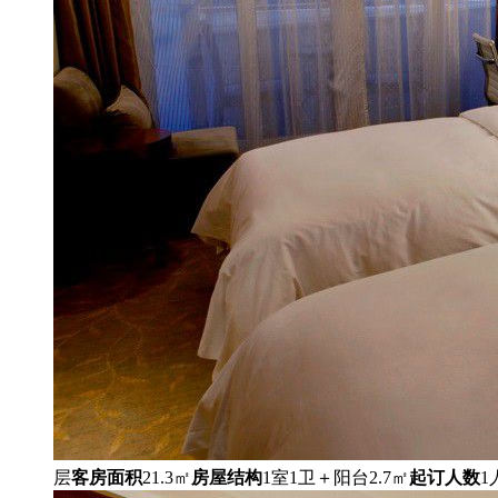
层
客房面积
21.3㎡
房屋结构
1室1卫＋阳台2.7㎡
起订人数
1