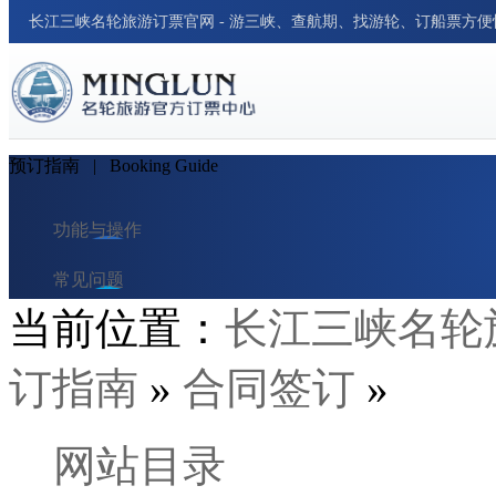
长江三峡名轮旅游订票官网 - 游三峡、查航期、找游轮、订船票方
预订指南
| Booking Guide
功能与操作
常见问题
当前位置：
长江三峡名轮
订单与支付
订指南
»
合同签订
»
预订指南
网站目录