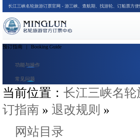
长江三峡名轮旅游订票官网 - 游三峡、查航期、找游轮、订船票方
预订指南
| Booking Guide
功能与操作
常见问题
当前位置：
长江三峡名轮
订单与支付
订指南
»
退改规则
»
预订指南
网站目录