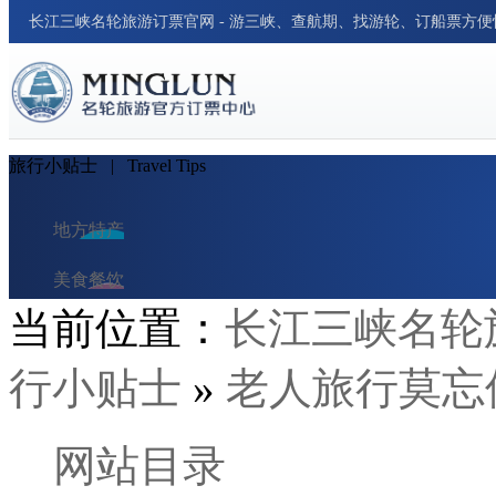
长江三峡名轮旅游订票官网 - 游三峡、查航期、找游轮、订船票方
旅行小贴士
| Travel Tips
地方特产
美食餐饮
当前位置：
长江三峡名轮
民俗风情
行小贴士
»
老人旅行莫忘
交通出行
酒店与民宿
网站目录
旅行笔记