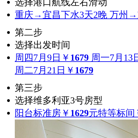
选择港口航线
左右滑动
重庆→宜昌
下水3天2晚
万州→
第二步
选择出发时间
周四
7月9日
￥
1679
周一
7月13
周二
7月21日
￥
1679
第三步
选择维多利亚3号房型
阳台标准房
￥
1629
元
特等标间