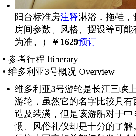
阳台标准房
注释
淋浴，拖鞋，
房间参数、风格、摆设等可能
为准。）
￥
1629
预订
• 参考行程
Itinerary
• 维多利亚3号概况
Overview
维多利亚3号游轮是长江三峡
游轮，虽然它的名字比较具有
造及装潢，但是该游船对于中
惯、风俗礼仪却是十分的了解