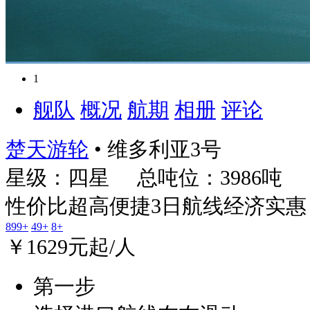
1
舰队
概况
航期
相册
评论
楚天游轮
• 维多利亚3号
星级：四星 总吨位：3986吨
性价比超高
便捷3日航线
经济实惠
899+
49+
8+
￥
1629
元起/人
第一步