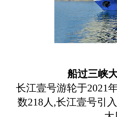
船过三峡
长江壹号游轮于2021
数218人,长江壹号
大