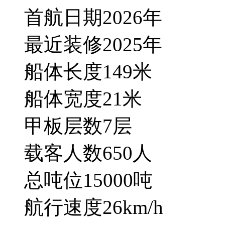
首航日期
2026
年
最近装修
2025
年
船体长度
149
米
船体宽度
21
米
甲板层数
7
层
载客人数
650
人
总吨位
15000
吨
航行速度
26
km/h