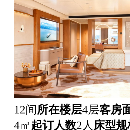
12间
所在楼层
4层
客房
4㎡
起订人数
2人
床型规