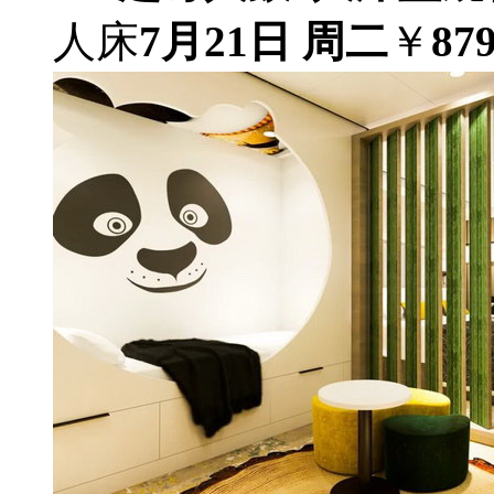
人床
7月21日 周二
￥
87