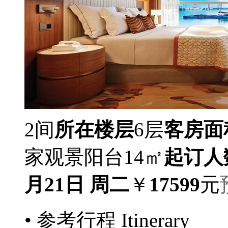
2间
所在楼层
6层
客房面
家观景阳台14㎡
起订人
月21日 周二
￥
17599
元
• 参考行程
Itinerary