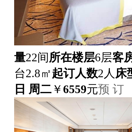
量
22间
所在楼层
6层
客
台2.8㎡
起订人数
2人
床
日 周二
￥
6559
元
预 订