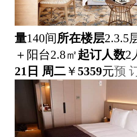
量
140间
所在楼层
2.3.5
＋阳台2.8㎡
起订人数
2
21日 周二
￥
5359
元
预 