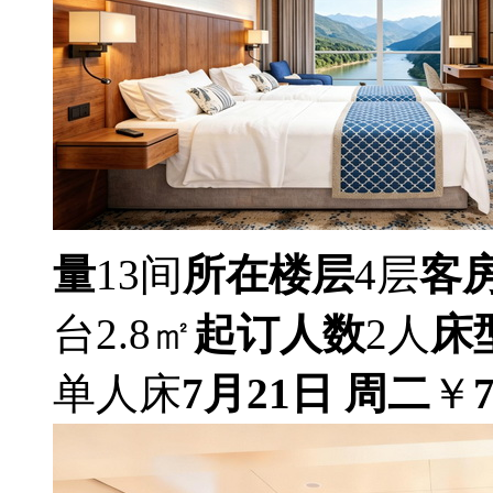
量
13间
所在楼层
4层
客
台2.8㎡
起订人数
2人
床
单人床
7月21日 周二
￥