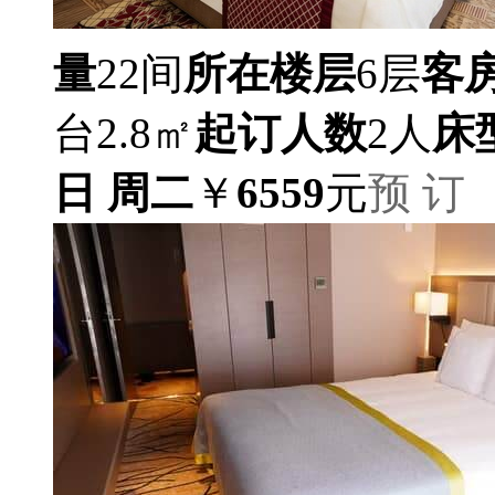
量
22间
所在楼层
6层
客
台2.8㎡
起订人数
2人
床
日 周二
￥
6559
元
预 订