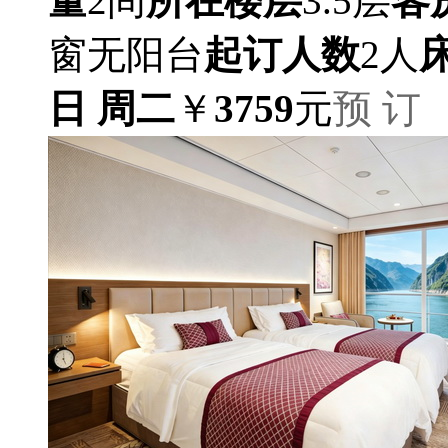
量
2间
所在楼层
3.5层
客
窗无阳台
起订人数
2人
日 周二
￥
3759
元
预 订