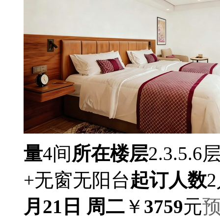
量
4间
所在楼层
2.3.5.6
+无窗无阳台
起订人数
月21日 周二
￥
3759
元
预