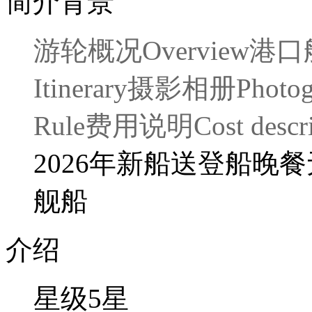
简介背景
游轮概况
Overview
港口
Itinerary
摄影相册
Photo
Rule
费用说明
Cost descr
2026年新船
送登船晚餐
舰船
介绍
星级
5
星