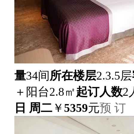
量
34间
所在楼层
2.3.5层
＋阳台2.8㎡
起订人数
2
日 周二
￥
5359
元
预 订