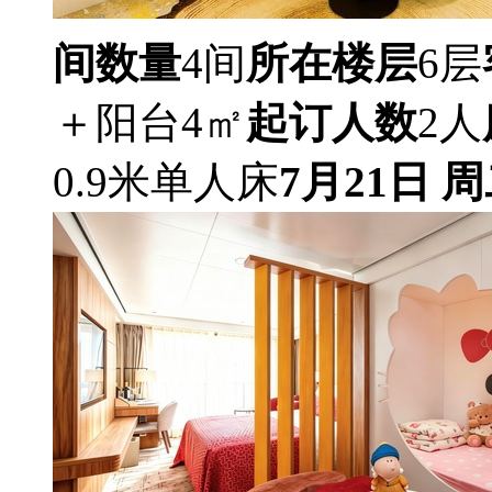
间数量
4间
所在楼层
6层
＋阳台4㎡
起订人数
2人
0.9米单人床
7月21日 