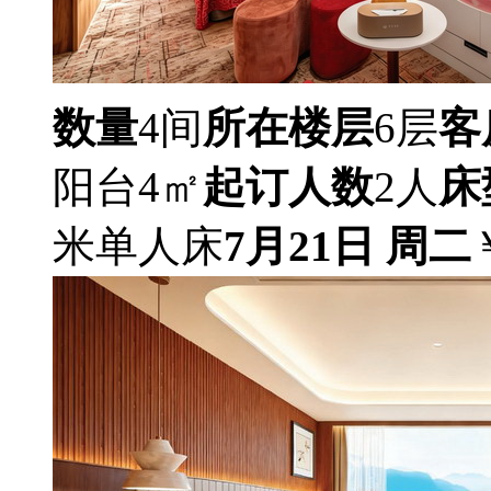
数量
4间
所在楼层
6层
客
阳台4㎡
起订人数
2人
床
米单人床
7月21日 周二