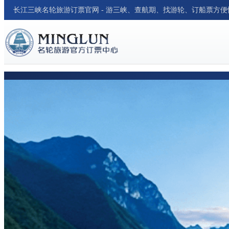
长江三峡名轮旅游订票官网 - 游三峡、查航期、找游轮、订船票方