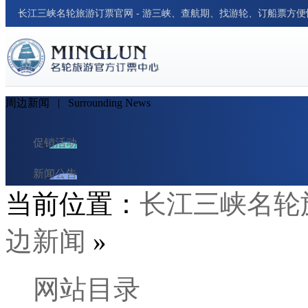
长江三峡名轮旅游订票官网 - 游三峡、查航期、找游轮、订船票方
周边新闻
| Surrounding News
促销活动
新闻公告
当前位置：
长江三峡名轮
周边新闻
边新闻
»
游轮资讯
行业新闻
网站目录