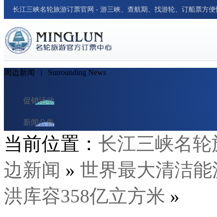
长江三峡名轮旅游订票官网 - 游三峡、查航期、找游轮、订船票方
周边新闻
| Surrounding News
促销活动
新闻公告
当前位置：
长江三峡名轮
游轮资讯
边新闻
»
世界最大清洁能
周边新闻
行业新闻
洪库容358亿立方米
»