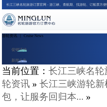
长江三峡名轮旅游订票官网 - 游三峡、查航期、找游轮、订船票方
游轮资讯
| Cruise News
促销活动
新闻公告
当前位置：
长江三峡名轮
游轮资讯
轮资讯
»
长江三峡游轮新
周边新闻
行业新闻
包，让服务回归本...
»