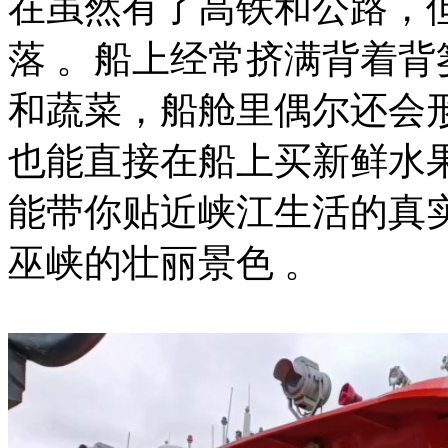
在虽然有了高铁和公路，
落 。船上经常挤满背着
和蔬菜，船舱里偶尔还会形
也能直接在船上买新鲜水
能带你贴近峡江生活的真
巫峡的壮丽景色 。‌‌