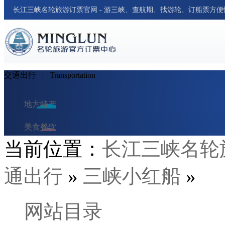
长江三峡名轮旅游订票官网 - 游三峡、查航期、找游轮、订船票方
交通出行
| Transportation
地方特产
美食餐饮
当前位置：
长江三峡名轮
民俗风情
通出行
»
三峡小红船
»
交通出行
酒店与民宿
网站目录
旅行笔记