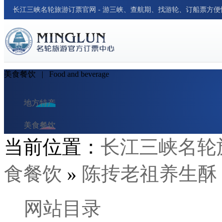
长江三峡名轮旅游订票官网 - 游三峡、查航期、找游轮、订船票方
美食餐饮
| Food and beverage
地方特产
美食餐饮
当前位置：
长江三峡名轮
民俗风情
食餐饮
»
陈抟老祖养生酥
交通出行
酒店与民宿
网站目录
旅行笔记