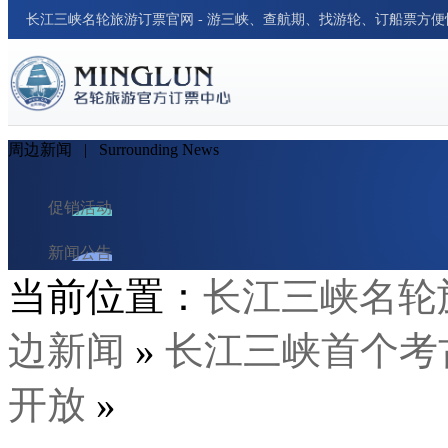
长江三峡名轮旅游订票官网 - 游三峡、查航期、找游轮、订船票方
周边新闻
| Surrounding News
促销活动
新闻公告
当前位置：
长江三峡名轮
游轮资讯
边新闻
»
长江三峡首个考
周边新闻
行业新闻
开放
»