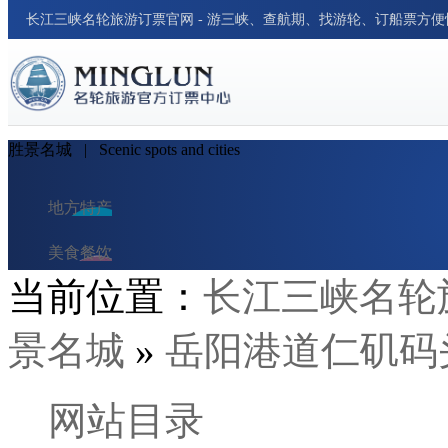
长江三峡名轮旅游订票官网 - 游三峡、查航期、找游轮、订船票方
胜景名城
| Scenic spots and cities
地方特产
美食餐饮
当前位置：
长江三峡名轮
民俗风情
景名城
»
岳阳港道仁矶码
交通出行
酒店与民宿
网站目录
旅行笔记