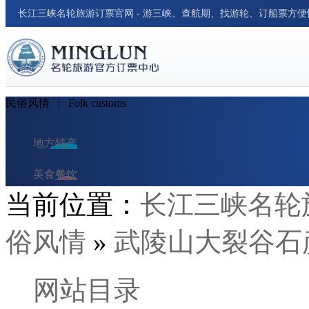
长江三峡名轮旅游订票官网 - 游三峡、查航期、找游轮、订船票方
民俗风情
| Folk customs
地方特产
美食餐饮
当前位置：
长江三峡名轮
民俗风情
俗风情
»
武陵山大裂谷石
交通出行
酒店与民宿
网站目录
旅行笔记