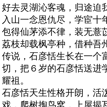
好去灵湖沁客魂，归途迫
入山一念恩仇尽，学宦十
包得仙茅添不律，装无薏
荔枝却载枫亭种，借种吾
传说，石彦恬生长在一个
切，把６岁的石彦恬送进
耀祖。
石彦恬天生性格开朗，活
戏，爬树掏鸟窝，上屋揭