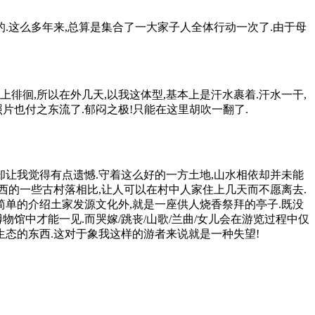
.这么多年来,总算是集合了一大家子人全体行动一次了.由于母
上徘徊,所以在外几天,以我这体型,基本上是汗水裹着.汗水一干,
片也付之东流了.郁闷之极!只能在这里胡吹一翻了.
却让我觉得有点遗憾.守着这么好的一方土地,山水相依却并未能
西的一些古村落相比,让人可以在村中人家住上几天而不愿离去.
简单的介绍土家发源文化外,就是一座供人烧香祭拜的亭子.既没
馆中才能一见.而哭嫁/跳丧/山歌/兰曲/女儿会在游览过程中仅
生态的东西.这对于象我这样的游者来说就是一种失望!