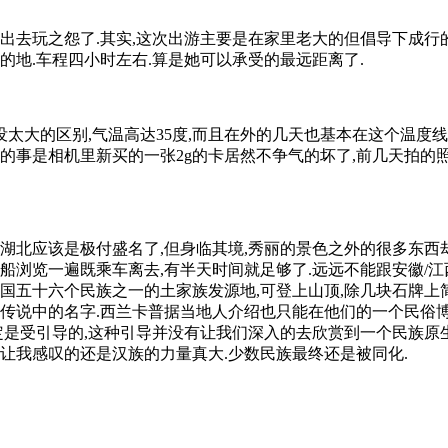
出去玩之怨了.其实,这次出游主要是在家里老大的但倡导下成行的
的地.车程四小时左右.算是她可以承受的最远距离了.
没太大的区别,气温高达35度,而且在外的几天也基本在这个温度线
的事是相机里新买的一张2g的卡居然不争气的坏了,前几天拍的照
湖北应该是极付盛名了,但身临其境,秀丽的景色之外的很多东西
船浏览一遍既乘车离去,有半天时间就足够了.远远不能跟安徽/江
国五十六个民族之一的土家族发源地,可登上山顶,除几块石牌上
传说中的名字.西兰卡普据当地人介绍也只能在他们的一个民俗博物
定是受引导的,这种引导并没有让我们深入的去欣赏到一个民族原
让我感叹的还是汉族的力量真大.少数民族最终还是被同化.