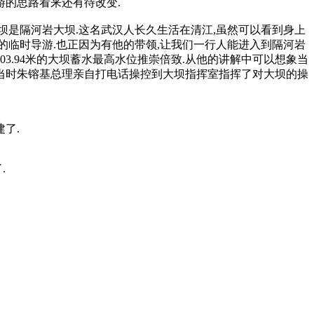
游的思路看来还有待改变.
坝是隔河岩大坝.这名武汉人长久生活在清江,虽然可以看到身上
的临时导游.也正因为有他的带领,让我们一行人能进入到隔河岩
03.94米的大坝蓄水最高水位推崇倍致.从他的讲解中可以想象当
说当时朱镕基总理亲自打电话操控到大坝指挥室指挥了对大坝的操
了.
.