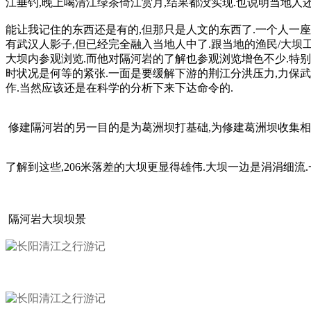
江垂钓,晚上喝清江绿茶倚江赏月,结果都没实现.也说明当地人
能让我记住的东西还是有的,但那只是人文的东西了.一个人一座
有武汉人影子,但已经完全融入当地人中了.跟当地的渔民/大坝
大坝内参观浏览.而他对隔河岩的了解也参观浏览增色不少.特别说
时状况是何等的紧张.一面是要缓解下游的荆江分洪压力,力保
作.当然应该还是在科学的分析下来下达命令的.
修建隔河岩的另一目的是为葛洲坝打基础,为修建葛洲坝收集相
了解到这些,206米落差的大坝更显得雄伟.大坝一边是涓涓细流
隔河岩大坝坝景