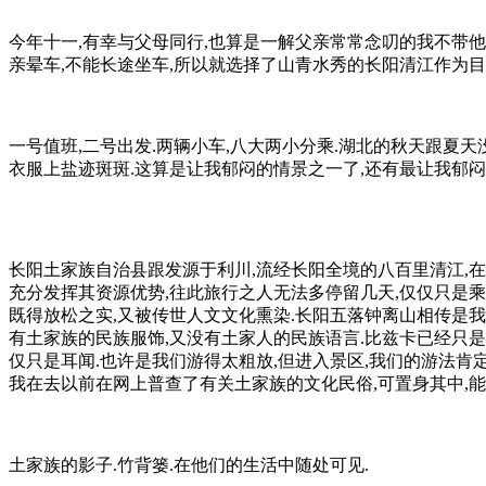
今年十一,有幸与父母同行,也算是一解父亲常常念叨的我不带他
亲晕车,不能长途坐车,所以就选择了山青水秀的长阳清江作为目
一号值班,二号出发.两辆小车,八大两小分乘.湖北的秋天跟夏天
衣服上盐迹斑斑.这算是让我郁闷的情景之一了,还有最让我郁闷
长阳土家族自治县跟发源于利川,流经长阳全境的八百里清江,在
充分发挥其资源优势,往此旅行之人无法多停留几天,仅仅只是乘
既得放松之实,又被传世人文文化熏染.长阳五落钟离山相传是我
有土家族的民族服饰,又没有土家人的民族语言.比兹卡已经只是
仅只是耳闻.也许是我们游得太粗放,但进入景区,我们的游法肯
我在去以前在网上普查了有关土家族的文化民俗,可置身其中,能
土家族的影子.竹背篓.在他们的生活中随处可见.