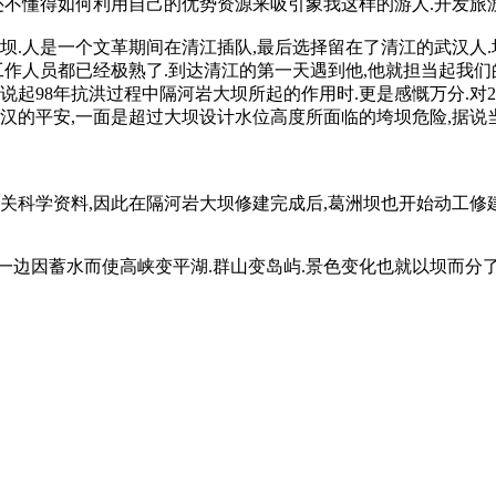
还不懂得如何利用自己的优势资源来吸引象我这样的游人.开发旅
坝.人是一个文革期间在清江插队,最后选择留在了清江的武汉人.
工作人员都已经极熟了.到达清江的第一天遇到他,他就担当起我们
起98年抗洪过程中隔河岩大坝所起的作用时.更是感慨万分.对2
武汉的平安,一面是超过大坝设计水位高度所面临的垮坝危险,据
关科学资料,因此在隔河岩大坝修建完成后,葛洲坝也开始动工修建
.一边因蓄水而使高峡变平湖.群山变岛屿.景色变化也就以坝而分了