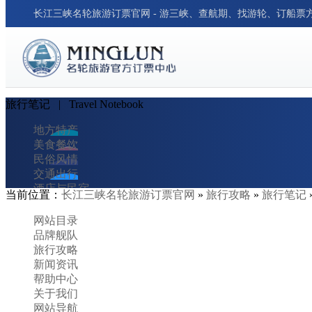
长江三峡名轮旅游订票官网 - 游三峡、查航期、找游轮、订船票
旅行笔记
| Travel Notebook‌
地方特产
美食餐饮
民俗风情
交通出行
酒店与民宿
当前位置：
长江三峡名轮旅游订票官网
»
旅行攻略
»
旅行笔记
旅行笔记
旅行小贴士
网站目录
胜景名城
品牌舰队
行程攻略
旅行攻略
新闻资讯
帮助中心
关于我们
网站导航