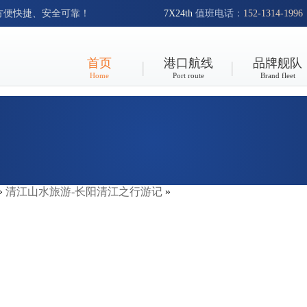
方便快捷、安全可靠！
7X24th
值班电话：
152-1314-1996
首页
港口航线
品牌舰队
Home
Port route
Brand fleet
»
清江山水旅游-长阳清江之行游记
»