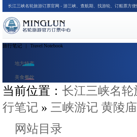
长江三峡名轮旅游订票官网 - 游三峡、查航期、找游轮、订船票方
旅行笔记
| Travel Notebook‌
地方特产
美食餐饮
当前位置：
长江三峡名轮
民俗风情
行笔记
»
三峡游记 黄陵庙
交通出行
酒店与民宿
网站目录
旅行笔记